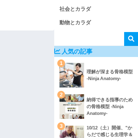
社会とカラダ
動物とカラダ
人気の記事
1
理解が深まる骨格模型
-Ninja Anatomy-
2
納得できる指導のため
の骨格模型 -Ninja
Anatomy-
3
10/12（土）開催、"か
らだで感じる生理学＆