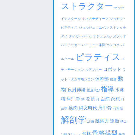
ストラクター
オンラ
インスクール
キネステティーク
ジョセフ・
ピラティス
ジョルジュ・エベル
ストレッチ
タイ
タイガーバーム
ナチュラル・メソッド
ハイデッガー
ハーモニー体操
バンコク
パ
ピラティス
ルクール
メ
ロボット
ディテーション
ルアンポー
ワ
動
体幹部
ット・ダムマモンコン
前屈
指導
物
反射神経
水泳
垂直飛び
猫
生理学
発信力
白筋
瞑想
癖
社
筋肉
縄文時代
肩甲骨
会学
花粉症
解剖学
跳躍力
連動
訓練
鉄コ
骨格模型
骨格
ン筋クリート
鼻炎