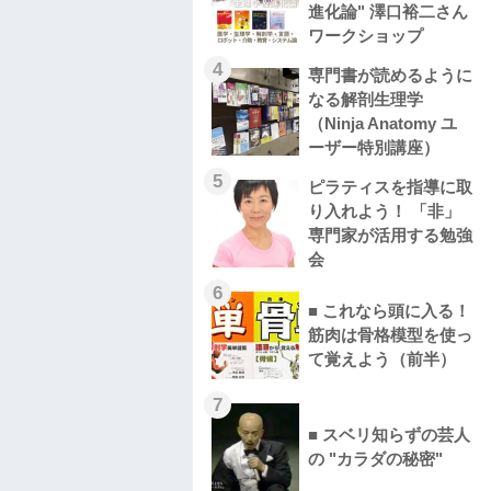
進化論" 澤口裕二さん
ワークショップ
4
専門書が読めるように
なる解剖生理学
（Ninja Anatomy ユ
ーザー特別講座）
5
ピラティスを指導に取
り入れよう！ 「非」
専門家が活用する勉強
会
6
■ これなら頭に入る！
筋肉は骨格模型を使っ
て覚えよう（前半）
7
■ スベリ知らずの芸人
の "カラダの秘密"