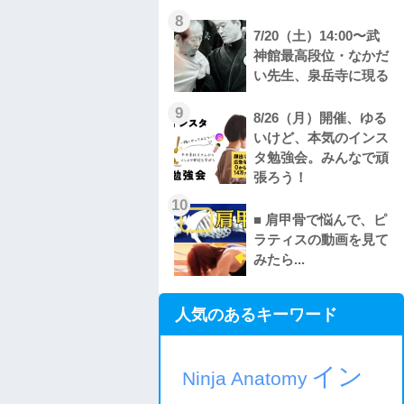
8
7/20（土）14:00〜武
神館最高段位・なかだ
い先生、泉岳寺に現る
9
8/26（月）開催、ゆる
いけど、本気のインス
タ勉強会。みんなで頑
張ろう！
10
■ 肩甲骨で悩んで、ピ
ラティスの動画を見て
みたら...
人気のあるキーワード
イン
Ninja Anatomy