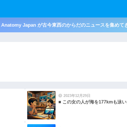
ja Anatomy Japan が古今東西のからだのニュースを集め
2023年12月29日
■ この女の人が海を177kmも泳