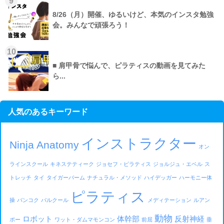
9
8/26（月）開催、ゆるいけど、本気のインスタ勉強
会。みんなで頑張ろう！
10
■ 肩甲骨で悩んで、ピラティスの動画を見てみた
ら...
人気のあるキーワード
インストラクター
Ninja Anatomy
オン
ラインスクール
キネステティーク
ジョセフ・ピラティス
ジョルジュ・エベル
ス
トレッチ
タイ
タイガーバーム
ナチュラル・メソッド
ハイデッガー
ハーモニー体
ピラティス
操
バンコク
パルクール
メディテーション
ルアン
動物
ロボット
体幹部
反射神経
ポー
ワット・ダムマモンコン
前屈
垂