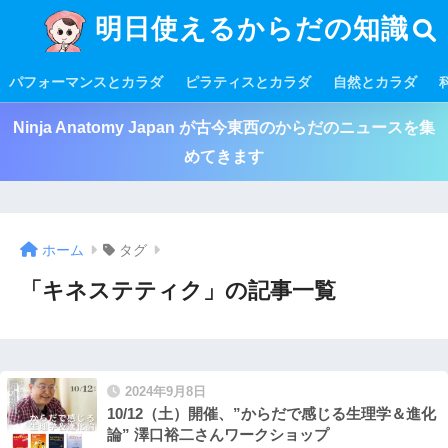
明日使えるからだの知識
パフォーマンスとカラダ
ピラティスとカラダ
自然とカラダ
Ninja Anatomy Japan が古今東西のからだのニュースを集
めてきます
ホーム
タグ
「キネステティク」の記事一覧
2024年9月8日
10/12（土）開催、”からだで感じる生理学＆進化
論” 澤口裕二さんワークショップ