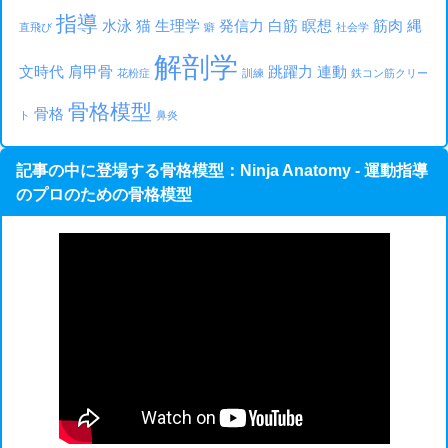
指導
水泳
猫
生理学
発信力
白筋
瞑想
筋肉
縄
直飛び
癖
社会学
解剖学
文時代
肩甲骨
跳躍力
連動
花粉症
訓練
鉄コン筋クリー
骨格模型
骨格
ト
鼻炎
記事の中に登場する骨格模型：Ninja Anatomy - 運動指導
のプロのための骨格模型