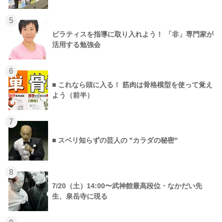
5
ピラティスを指導に取り入れよう！ 「非」専門家が
活用する勉強会
6
■ これなら頭に入る！ 筋肉は骨格模型を使って覚え
よう（前半）
7
■ スベリ知らずの芸人の "カラダの秘密"
8
7/20（土）14:00〜武神館最高段位・なかだい先
生、泉岳寺に現る