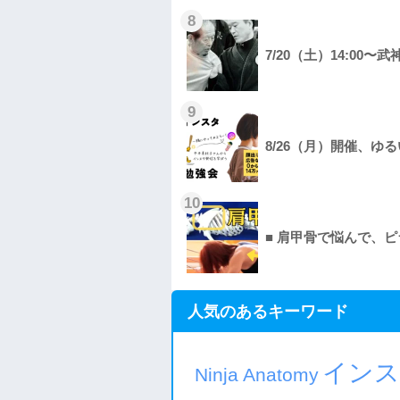
8
7/20（土）14:0
9
8/26（月）開催、
10
■ 肩甲骨で悩んで、ピ
人気のあるキーワード
イン
Ninja Anatomy