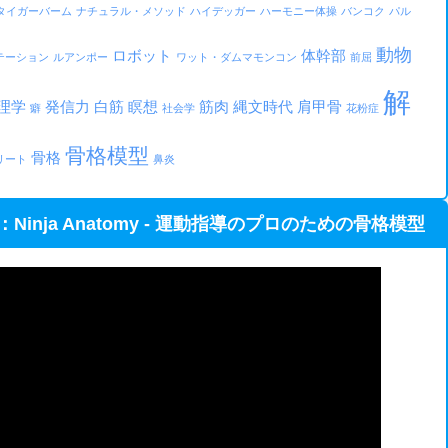
タイガーバーム
ナチュラル・メソッド
ハイデッガー
ハーモニー体操
バンコク
パル
動物
ロボット
体幹部
テーション
ルアンポー
ワット・ダムマモンコン
前屈
解
理学
発信力
白筋
瞑想
筋肉
縄文時代
肩甲骨
癖
社会学
花粉症
骨格模型
骨格
リート
鼻炎
nja Anatomy - 運動指導のプロのための骨格模型