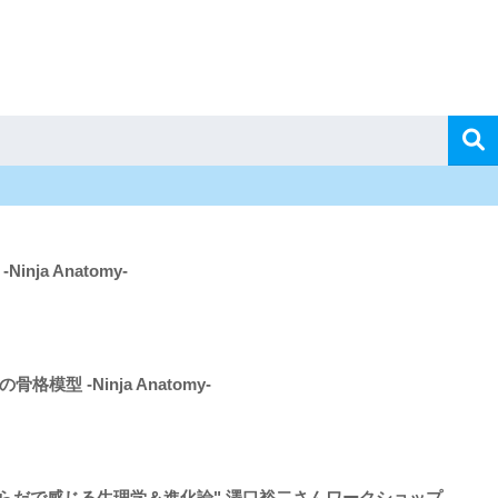
nja Anatomy-
模型 -Ninja Anatomy-
"からだで感じる生理学＆進化論" 澤口裕二さんワークショップ