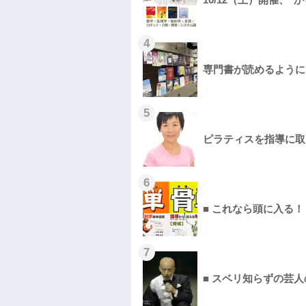
4
専門書が読めるようになる
5
ピラティスを指導に取
6
■ これなら頭に入る
7
■ スベリ知らずの芸人