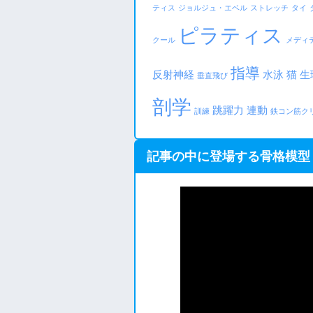
ティス
ジョルジュ・エベル
ストレッチ
タイ
ピラティス
クール
メディ
指導
反射神経
水泳
猫
生
垂直飛び
剖学
跳躍力
連動
訓練
鉄コン筋ク
記事の中に登場する骨格模型：Ni