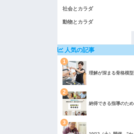
社会とカラダ
動物とカラダ
人気の記事
1
理解が深まる骨格模型 -Ni
2
納得できる指導のための骨格
3
10/12（土）開催、