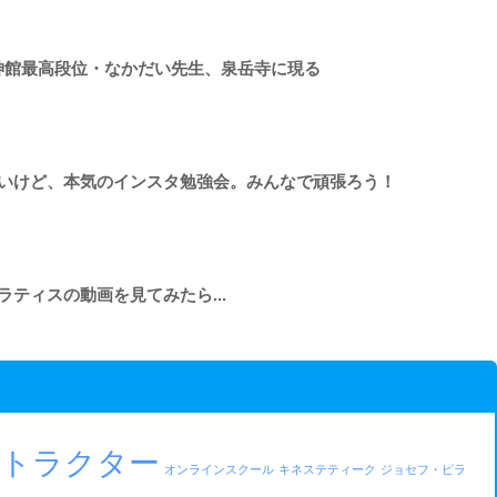
0〜武神館最高段位・なかだい先生、泉岳寺に現る
ゆるいけど、本気のインスタ勉強会。みんなで頑張ろう！
ラティスの動画を見てみたら...
ストラクター
オンラインスクール
キネステティーク
ジョセフ・ピラ