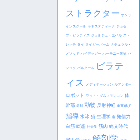
ストラクター
オンラ
インスクール
キネステティーク
ジョセ
フ・ピラティス
ジョルジュ・エベル
スト
レッチ
タイ
タイガーバーム
ナチュラル・
メソッド
ハイデッガー
ハーモニー体操
バ
ピラテ
ンコク
パルクール
ィス
メディテーション
ルアンポー
ロボット
体
ワット・ダムマモンコン
動物
幹部
反射神経
前屈
垂直飛び
指導
水泳
猫
生理学
発信力
癖
白筋
瞑想
筋肉
縄文時代
社会学
解剖学
肩甲骨