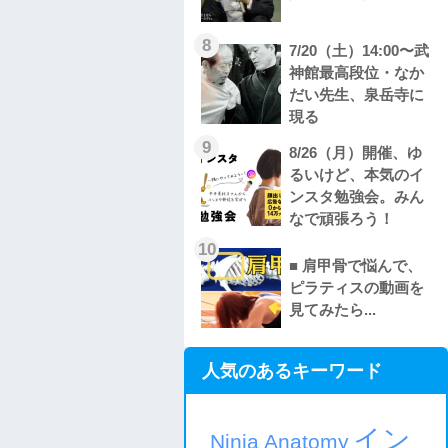
8
7/20（土）14:00〜武
神館最高段位・なか
だい先生、泉岳寺に
現る
9
8/26（月）開催、ゆ
るいけど、本気のイ
ンスタ勉強会。みん
なで頑張ろう！
10
■ 肩甲骨で悩んで、
ピラティスの動画を
見てみたら...
人気のあるキーワード
イン
Ninja Anatomy