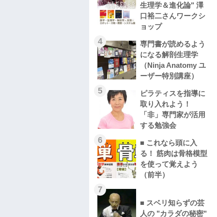
生理学＆進化論" 澤
口裕二さんワークシ
ョップ
4
専門書が読めるよう
になる解剖生理学
（Ninja Anatomy ユ
ーザー特別講座）
5
ピラティスを指導に
取り入れよう！
「非」専門家が活用
する勉強会
6
■ これなら頭に入
る！ 筋肉は骨格模型
を使って覚えよう
（前半）
7
■ スベリ知らずの芸
人の "カラダの秘密"