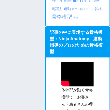
花粉症
訓練
跳躍力
連動
骨格
鉄コン筋クリート
骨格模型
鼻炎
記事の中に登場する骨格模
型：Ninja Anatomy - 運動
指導のプロのための骨格模
型
体幹部が動く骨格
模型で、お客さ
ん・患者さんの理