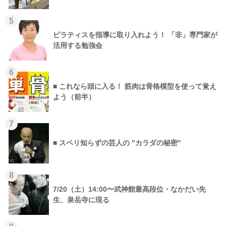
5
ピラティスを指導に取り入れよう！ 「非」専門家が
活用する勉強会
6
■ これなら頭に入る！ 筋肉は骨格模型を使って覚え
よう（前半）
7
■ スベリ知らずの芸人の "カラダの秘密"
8
7/20（土）14:00〜武神館最高段位・なかだい先
生、泉岳寺に現る