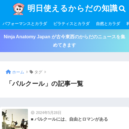
明日使えるからだの知識
パフォーマンスとカラダ
ピラティスとカラダ
自然とカラダ
Ninja Anatomy Japan が古今東西のからだのニュースを集
めてきます
ホーム
タグ
「パルクール」の記事一覧
2024年5月28日
■ パルクールには、自由とロマンがある