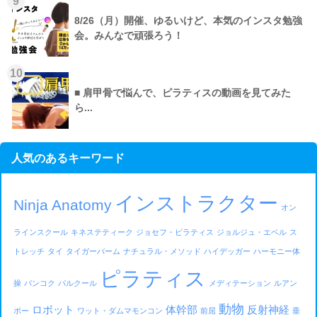
9
8/26（月）開催、ゆるいけど、本気のインスタ勉強
会。みんなで頑張ろう！
10
■ 肩甲骨で悩んで、ピラティスの動画を見てみた
ら...
人気のあるキーワード
インストラクター
Ninja Anatomy
オン
ラインスクール
キネステティーク
ジョセフ・ピラティス
ジョルジュ・エベル
ス
トレッチ
タイ
タイガーバーム
ナチュラル・メソッド
ハイデッガー
ハーモニー体
ピラティス
操
バンコク
パルクール
メディテーション
ルアン
動物
ロボット
体幹部
反射神経
ポー
ワット・ダムマモンコン
前屈
垂