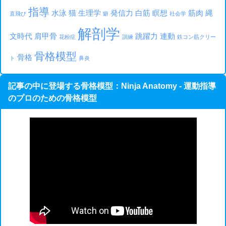
指導
水泳
猫
生理学
発信力
白筋
瞑想
筋肉
縄
直飛び
癖
社会学
解剖学
文時代
肩甲骨
跳躍力
連動
花粉症
訓練
鉄コン筋クリー
骨格模型
骨格
ト
鼻炎
記事の中に登場する骨格模型：Ninja Anatomy - 運動指導
のプロのための骨格模型