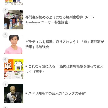
4
専門書が読めるようになる解剖生理学（Ninja
Anatomy ユーザー特別講座）
5
ピラティスを指導に取り入れよう！ 「非」専門家が
活用する勉強会
6
■ これなら頭に入る！ 筋肉は骨格模型を使って覚え
よう（前半）
7
■ スベリ知らずの芸人の "カラダの秘密"