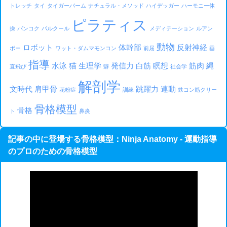
トレッチ
タイ
タイガーバーム
ナチュラル・メソッド
ハイデッガー
ハーモニー体
ピラティス
操
バンコク
パルクール
メディテーション
ルアン
動物
ロボット
体幹部
反射神経
ポー
ワット・ダムマモンコン
前屈
垂
指導
水泳
猫
生理学
発信力
白筋
瞑想
筋肉
縄
直飛び
癖
社会学
解剖学
文時代
肩甲骨
跳躍力
連動
花粉症
訓練
鉄コン筋クリー
骨格模型
骨格
ト
鼻炎
記事の中に登場する骨格模型：Ninja Anatomy - 運動指導
のプロのための骨格模型