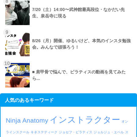
8
7/20（土）14:00〜武神館最高段位・なかだい先
生、泉岳寺に現る
9
8/26（月）開催、ゆるいけど、本気のインスタ勉強
会。みんなで頑張ろう！
10
■ 肩甲骨で悩んで、ピラティスの動画を見てみた
ら...
人気のあるキーワード
インストラクター
Ninja Anatomy
オン
ラインスクール
キネステティーク
ジョセフ・ピラティス
ジョルジュ・エベル
ス