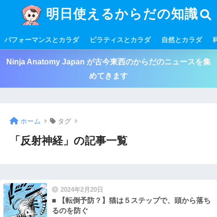
明日使えるからだの知識
パフォーマンスとカラダ
ピラティスとカラダ
自然とカラダ
Ninja Anatomy Japan が古今東西のからだのニュースを集
めてきます
ホーム
タグ
「反射神経」の記事一覧
2024年2月20日
■ 【転倒予防？】猫は５ステップで、頭から落ち
るのを防ぐ