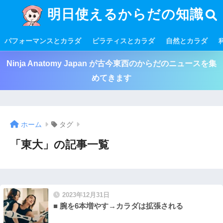
明日使えるからだの知識
パフォーマンスとカラダ
ピラティスとカラダ
自然とカラダ
Ninja Anatomy Japan が古今東西のからだのニュースを集
めてきます
ホーム
タグ
「東大」の記事一覧
2023年12月31日
■ 腕を6本増やす→カラダは拡張される