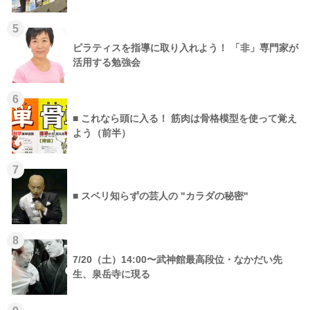
5
ピラティスを指導に取り入れよう！ 「非」専門家が
活用する勉強会
6
■ これなら頭に入る！ 筋肉は骨格模型を使って覚え
よう（前半）
7
■ スベリ知らずの芸人の "カラダの秘密"
8
7/20（土）14:00〜武神館最高段位・なかだい先
生、泉岳寺に現る