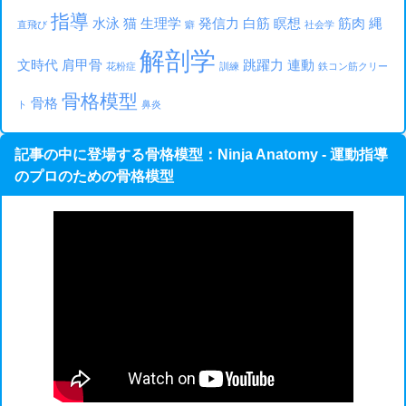
指導
水泳
猫
生理学
発信力
白筋
瞑想
筋肉
縄
直飛び
癖
社会学
解剖学
文時代
肩甲骨
跳躍力
連動
花粉症
訓練
鉄コン筋クリー
骨格模型
骨格
ト
鼻炎
記事の中に登場する骨格模型：Ninja Anatomy - 運動指導
のプロのための骨格模型