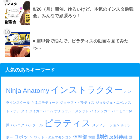
9
8/26（月）開催、ゆるいけど、本気のインスタ勉強
会。みんなで頑張ろう！
10
■ 肩甲骨で悩んで、ピラティスの動画を見てみた
ら...
人気のあるキーワード
インストラクター
Ninja Anatomy
オン
ラインスクール
キネステティーク
ジョセフ・ピラティス
ジョルジュ・エベル
ス
トレッチ
タイ
タイガーバーム
ナチュラル・メソッド
ハイデッガー
ハーモニー体
ピラティス
操
バンコク
パルクール
メディテーション
ルアン
動物
ロボット
体幹部
反射神経
ポー
ワット・ダムマモンコン
前屈
垂