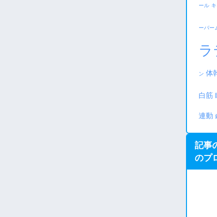
ール
キ
ーバー
ラ
体
ン
白筋
連動
記事の
のプ