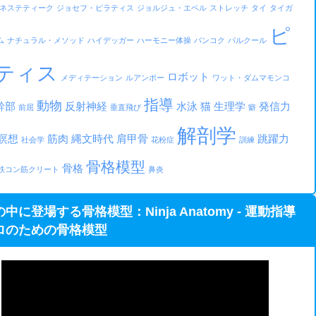
ネステティーク
ジョセフ・ピラティス
ジョルジュ・エベル
ストレッチ
タイ
タイガ
ピ
ム
ナチュラル・メソッド
ハイデッガー
ハーモニー体操
バンコク
パルクール
ティス
ロボット
メディテーション
ルアンポー
ワット・ダムマモンコ
指導
動物
幹部
反射神経
水泳
猫
生理学
発信力
前屈
垂直飛び
癖
解剖学
瞑想
筋肉
縄文時代
肩甲骨
跳躍力
社会学
花粉症
訓練
骨格模型
骨格
鉄コン筋クリート
鼻炎
中に登場する骨格模型：Ninja Anatomy - 運動指導
ロのための骨格模型