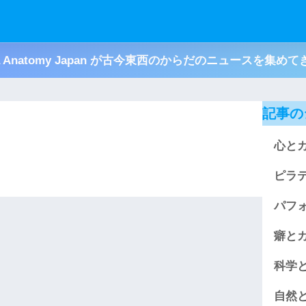
ja Anatomy Japan が古今東西のからだのニュースを集め
記事の
心と
ピラ
パフ
癖と
科学
自然